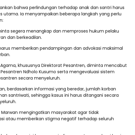
nkan bahwa perlindungan terhadap anak dan santri harus
tas utama. Ia menyampaikan beberapa langkah yang perlu
n:
 diminta segera menangkap dan memproses hukum pelaku
ran dan berkeadilan.
it harus memberikan pendampingan dan advokasi maksimal
rban.
 Agama, khususnya Direktorat Pesantren, diminta mencabut
al Pesantren Ndholo Kusumo serta mengevaluasi sistem
santren secara menyeluruh.
, berdasarkan informasi yang beredar, jumlah korban
n santriwati, sehingga kasus ini harus ditangani secara
yeluruh.
, Marwan mengingatkan masyarakat agar tidak
si atau memberikan stigma negatif terhadap seluruh