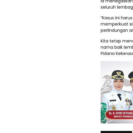
Ia menegaskan 
seluruh lemba
“Kasus ini har
memperkuat si
perlindungan an
Kita tetap men
nama baik lem
Pidana Kekeras