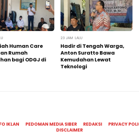
LU
23 JAM LALU
iah Human Care
Hadir di Tengah Warga,
kan Rumah
Anton Suratto Bawa
han bagi ODGJ di
Kemudahan Lewat
Teknologi ​
FO IKLAN
PEDOMAN MEDIA SIBER
REDAKSI
PRIVACY POL
DISCLAIMER