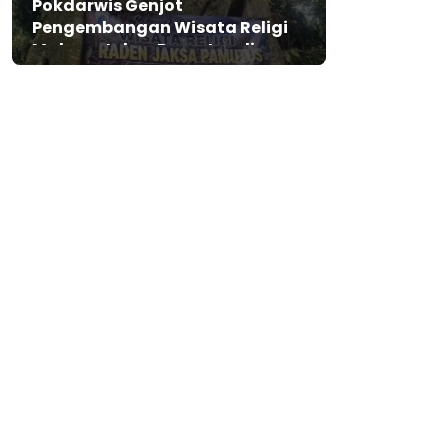
Pokdarwis Genjot
Pengembangan Wisata Religi
Makam Jaksa Pamutus di
Lebak