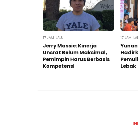
17 JAM LALU
17 JAM LA
Jerry Massie: Kinerja
Yunan
Unsrat Belum Maksimal,
Hadir
Pemimpin Harus Berbasis
Pemuli
Kompetensi
Lebak
IN