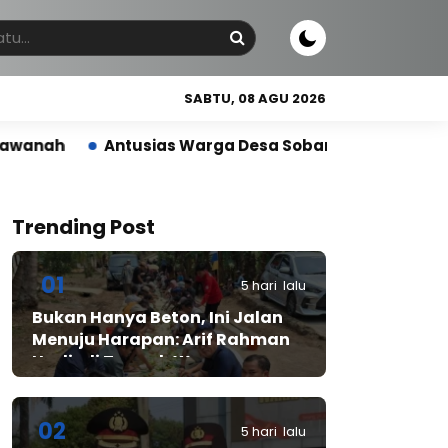
SABTU, 08 AGU 2026
tusias Warga Desa Sobang Gelar Jumsih,Sambut HUT R
Trending Post
01
5 hari lalu
Bukan Hanya Beton, Ini Jalan
Menuju Harapan: Arif Rahman
Hadir di Tengah Warga
Cibadak
02
5 hari lalu