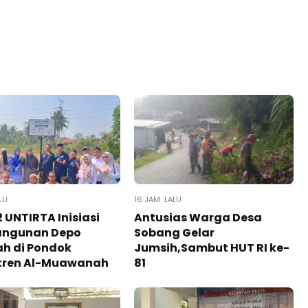
LU
16 JAM LALU
 UNTIRTA Inisiasi
Antusias Warga Desa
ngunan Depo
Sobang Gelar
h di Pondok
Jumsih,Sambut HUT RI ke-
tren Al-Muawanah
81