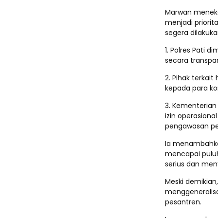
Marwan meneka
menjadi priori
segera dilakuka
1. Polres Pati
secara transpa
2. Pihak terka
kepada para ko
3. Kementerian
izin operasion
pengawasan pe
Ia menambahkan
mencapai puluha
serius dan men
Meski demikian
menggeneralisa
pesantren.