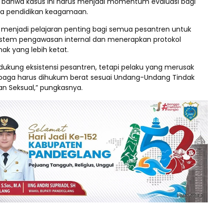
bahwa kasus ini harus menjadi momentum evaluasi bagi
ga pendidikan keagamaan.
us menjadi pelajaran penting bagi semua pesantren untuk
stem pengawasan internal dan menerapkan protokol
ak yang lebih ketat.
dukung eksistensi pesantren, tetapi pelaku yang merusak
baga harus dihukum berat sesuai Undang-Undang Tindak
an Seksual,” pungkasnya.