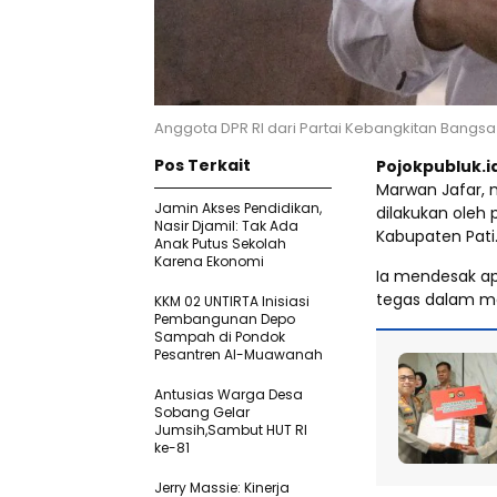
Anggota DPR RI dari Partai Kebangkitan Bangsa
Pos Terkait
Pojokpubluk.i
Marwan Jafar, 
Jamin Akses Pendidikan,
dilakukan oleh
Nasir Djamil: Tak Ada
Kabupaten Pati
Anak Putus Sekolah
Karena Ekonomi
Ia mendesak ap
tegas dalam me
KKM 02 UNTIRTA Inisiasi
Pembangunan Depo
Sampah di Pondok
Pesantren Al-Muawanah
Antusias Warga Desa
Sobang Gelar
Jumsih,Sambut HUT RI
ke-81
Jerry Massie: Kinerja