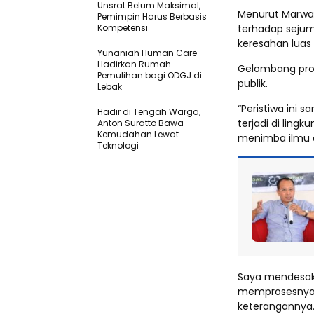
Unsrat Belum Maksimal,
Menurut Marwan,
Pemimpin Harus Berbasis
Kompetensi
terhadap sejum
keresahan luas
Yunaniah Human Care
Hadirkan Rumah
Gelombang prot
Pemulihan bagi ODGJ di
publik.
Lebak
“Peristiwa ini 
Hadir di Tengah Warga,
terjadi di lin
Anton Suratto Bawa
Kemudahan Lewat
menimba ilmu
Teknologi ​
Saya mendesak
memprosesnya s
keterangannya