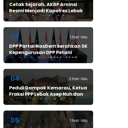
Cetak Sejarah, AKBP Arninsi
Resmi Menjadi Kapolres Lebak
Pertama Berstatus Polwan
03
1 hari lalu
DPP Partai NasDem Serahkan SK
Kepengurusan DPP Petani
NasDem Periode 2026–2029,
Arif Rahman, S.H. Resmi Pimpin
Gerakan Nasional Petani
Nasdem
04
2 hari lalu
Peduli Dampak Kemarau, Ketua
Fraksi PPP Lebak Asep Nuh dan
Anggota Fraksi Adiwinata
Kusuma Salurkan Bantuan Air
Bersih untuk Warga
Bintangresm
05
1 hari lalu